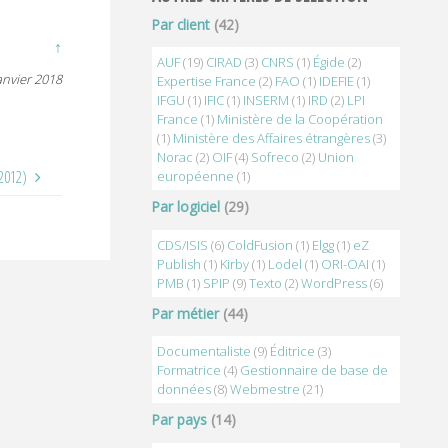
Par client
(42)
↑
AUF
(19)
CIRAD
(3)
CNRS
(1)
Égide
(2)
anvier 2018
Expertise France
(2)
FAO
(1)
IDEFIE
(1)
IFGU
(1)
IFIC
(1)
INSERM
(1)
IRD
(2)
LPI
France
(1)
Ministère de la Coopération
(1)
Ministère des Affaires étrangères
(3)
Norac
(2)
OIF
(4)
Sofreco
(2)
Union
(2012)
européenne
(1)
Par logiciel
(29)
CDS/ISIS
(6)
ColdFusion
(1)
Elgg
(1)
eZ
Publish
(1)
Kirby
(1)
Lodel
(1)
ORI-OAI
(1)
PMB
(1)
SPIP
(9)
Texto
(2)
WordPress
(6)
Par métier
(44)
Documentaliste
(9)
Éditrice
(3)
Formatrice
(4)
Gestionnaire de base de
données
(8)
Webmestre
(21)
Par pays
(14)