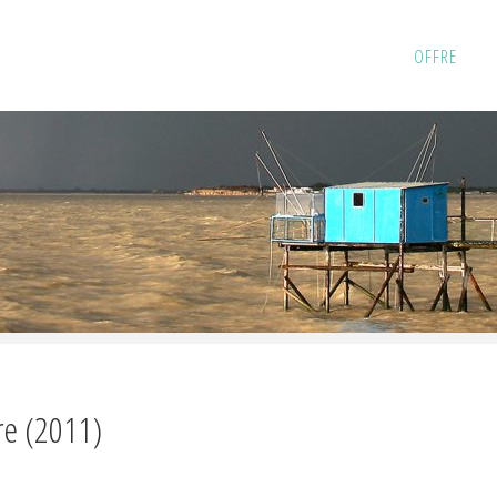
Skip
OFFRE
to
content
ire (2011)