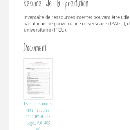
Résumé de la prestation
P
Inventaire de ressources internet pouvant être utile
panafricain de gouvernance universitaire (IPAGU), d
O
universitaire
(IFGU).
U
Document
R
P
R
E
Liste de ressources
internet utiles
Documentation
et
pour l’IPAGU (17
communication
pages, PDF, 403
numériques
ko)