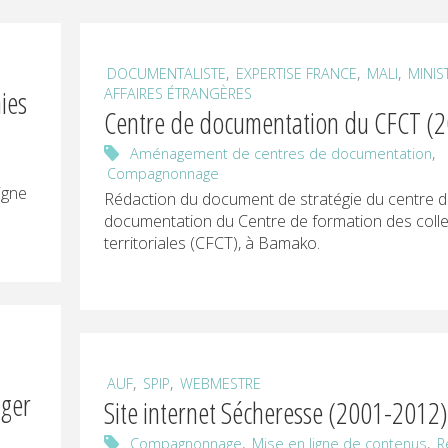
,
,
,
DOCUMENTALISTE
EXPERTISE FRANCE
MALI
MINIS
ies
AFFAIRES ÉTRANGÈRES
Centre de documentation du CFCT (
,
Aménagement de centres de documentation
Compagnonnage
igne
Rédaction du document de stratégie du centre 
documentation du Centre de formation des collec
territoriales (CFCT), à Bamako.
,
,
AUF
SPIP
WEBMESTRE
iger
Site internet Sécheresse (2001-2012
,
,
Compagnonnage
Mise en ligne de contenus
R