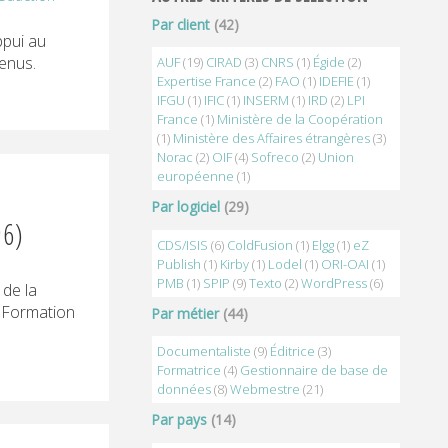
Par client
(42)
ppui au
tenus.
AUF
(19)
CIRAD
(3)
CNRS
(1)
Égide
(2)
Expertise France
(2)
FAO
(1)
IDEFIE
(1)
IFGU
(1)
IFIC
(1)
INSERM
(1)
IRD
(2)
LPI
France
(1)
Ministère de la Coopération
(1)
Ministère des Affaires étrangères
(3)
Norac
(2)
OIF
(4)
Sofreco
(2)
Union
européenne
(1)
Par logiciel
(29)
96)
CDS/ISIS
(6)
ColdFusion
(1)
Elgg
(1)
eZ
Publish
(1)
Kirby
(1)
Lodel
(1)
ORI-OAI
(1)
PMB
(1)
SPIP
(9)
Texto
(2)
WordPress
(6)
 de la
. Formation
Par métier
(44)
Documentaliste
(9)
Éditrice
(3)
Formatrice
(4)
Gestionnaire de base de
données
(8)
Webmestre
(21)
Par pays
(14)