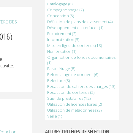
Catalogage
(8)
Compagnonnage
(7)
Conception
(5)
TÈRE DES
Définition de plans de classement
(4)
Développement d'interfaces
(1)
2016)
Encadrement
(2)
Informatisation
(5)
Mise en ligne de contenus
(13)
Numérisation
(1)
Organisation de fonds documentaires
de
(1)
tivités
Paramétrage
(8)
Reformatage de données
(6)
Relecture
(8)
Rédaction de cahiers des charges
(13)
Rédaction de contenus
(2)
Suivi de prestataires
(12)
Utilisation de licences libres
(2)
Utilisation de métadonnées
(3)
Veille
(1)
)
AUTRES CRITÈRES DE SÉLECTION
édaction