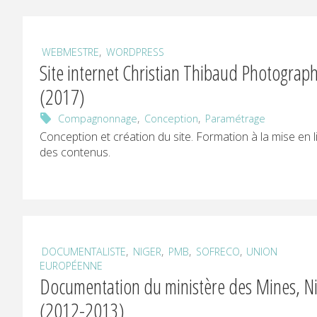
P
,
WEBMESTRE
WORDPRESS
O
Site internet Christian Thibaud Photograph
(2017)
U
,
,
Compagnonnage
Conception
Paramétrage
R
Conception et création du site. Formation à la mise en l
des contenus.
P
R
E
,
,
,
,
DOCUMENTALISTE
NIGER
PMB
SOFRECO
UNION
EUROPÉENNE
Documentation
Documentation du ministère des Mines, N
et
communication
(2012-2013)
numériques