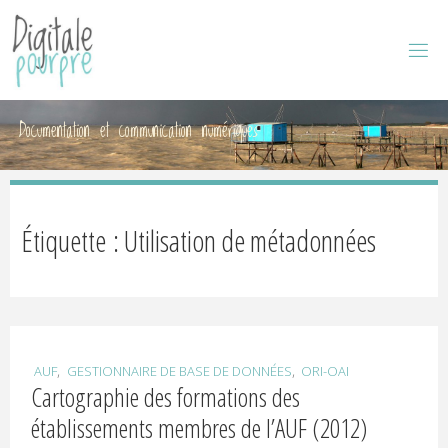
D
I
G
I
Documentation et communication numériques
T
A
L
Étiquette : Utilisation de métadonnées
E
P
,
,
AUF
GESTIONNAIRE DE BASE DE DONNÉES
ORI-OAI
Cartographie des formations des
O
établissements membres de l’AUF (2012)