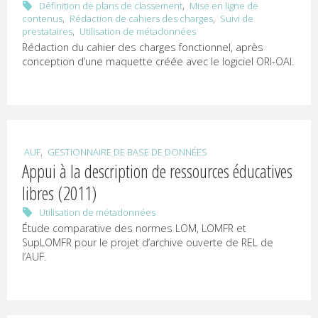
U
,
Définition de plans de classement
Mise en ligne de
,
,
contenus
Rédaction de cahiers des charges
Suivi de
R
,
prestataires
Utilisation de métadonnées
Rédaction du cahier des charges fonctionnel, après
P
conception d’une maquette créée avec le logiciel ORI-OAI.
R
E
Documentation
,
AUF
GESTIONNAIRE DE BASE DE DONNÉES
et
Appui à la description de ressources éducatives
communication
numériques
libres (2011)
Utilisation de métadonnées
Étude comparative des normes LOM, LOMFR et
SupLOMFR pour le projet d’archive ouverte de REL de
l’AUF.