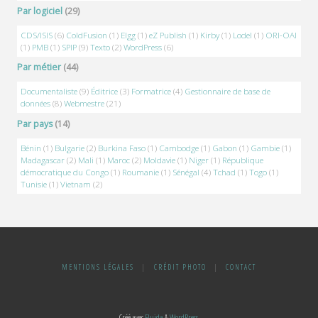
Par logiciel
(29)
CDS/ISIS
(6)
ColdFusion
(1)
Elgg
(1)
eZ Publish
(1)
Kirby
(1)
Lodel
(1)
ORI-OAI
(1)
PMB
(1)
SPIP
(9)
Texto
(2)
WordPress
(6)
Par métier
(44)
Documentaliste
(9)
Éditrice
(3)
Formatrice
(4)
Gestionnaire de base de
données
(8)
Webmestre
(21)
Par pays
(14)
Bénin
(1)
Bulgarie
(2)
Burkina Faso
(1)
Cambodge
(1)
Gabon
(1)
Gambie
(1)
Madagascar
(2)
Mali
(1)
Maroc
(2)
Moldavie
(1)
Niger
(1)
République
démocratique du Congo
(1)
Roumanie
(1)
Sénégal
(4)
Tchad
(1)
Togo
(1)
Tunisie
(1)
Vietnam
(2)
MENTIONS LÉGALES
|
CRÉDIT PHOTO
|
CONTACT
Créé avec
Fluida
&
WordPress.