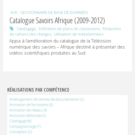
,
AUF
GESTIONNAIRE DE BASE DE DONNÉES
Catalogue Savoirs Afrique (2009-2012)
,
,
Catalogage
Définition de plans de classement
Rédaction
,
de cahiers des charges
Utilisation de métadonnées
Appui à l’amélioration du catalogue de la Télévision
numérique des savoirs – Afrique destiné à présenter des
vidéos scientifiques produites au Sud.
RÉALISATIONS PAR COMPÉTENCE
Aménagement de centres de documentation
(2)
Animation de formations
(9)
Animation de réseau
(4)
Animation éditoriale
(5)
Catalogage
(8)
Compagnonnage
(7)
Conception
(5)