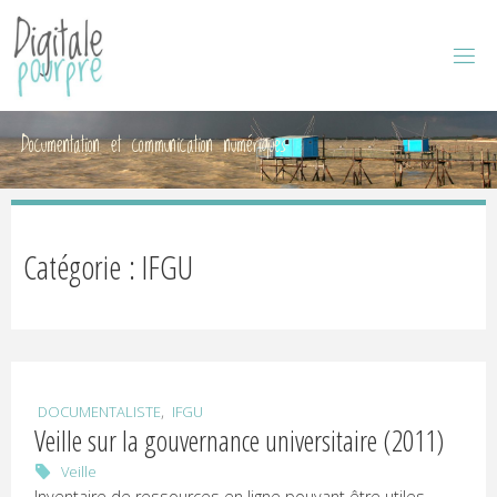
D
I
G
I
Documentation et communication numériques
T
A
L
Catégorie : IFGU
E
P
,
DOCUMENTALISTE
IFGU
Veille sur la gouvernance universitaire (2011)
O
Veille
Inventaire de ressources en ligne pouvant être utiles