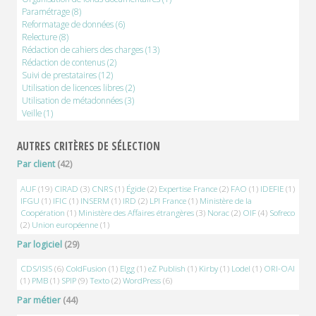
Paramétrage
(8)
Reformatage de données
(6)
Relecture
(8)
Rédaction de cahiers des charges
(13)
Rédaction de contenus
(2)
Suivi de prestataires
(12)
Utilisation de licences libres
(2)
Utilisation de métadonnées
(3)
Veille
(1)
AUTRES CRITÈRES DE SÉLECTION
Par client
(42)
AUF
(19)
CIRAD
(3)
CNRS
(1)
Égide
(2)
Expertise France
(2)
FAO
(1)
IDEFIE
(1)
IFGU
(1)
IFIC
(1)
INSERM
(1)
IRD
(2)
LPI France
(1)
Ministère de la
Coopération
(1)
Ministère des Affaires étrangères
(3)
Norac
(2)
OIF
(4)
Sofreco
(2)
Union européenne
(1)
Par logiciel
(29)
CDS/ISIS
(6)
ColdFusion
(1)
Elgg
(1)
eZ Publish
(1)
Kirby
(1)
Lodel
(1)
ORI-OAI
(1)
PMB
(1)
SPIP
(9)
Texto
(2)
WordPress
(6)
Par métier
(44)