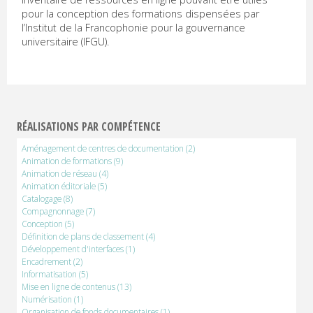
U
pour la conception des formations dispensées par
R
l’Institut de la Francophonie pour la gouvernance
universitaire (IFGU).
P
R
E
RÉALISATIONS PAR COMPÉTENCE
Documentation
Aménagement de centres de documentation
(2)
et
Animation de formations
(9)
communication
Animation de réseau
(4)
numériques
Animation éditoriale
(5)
Catalogage
(8)
Compagnonnage
(7)
Conception
(5)
Définition de plans de classement
(4)
Développement d'interfaces
(1)
Encadrement
(2)
Informatisation
(5)
Mise en ligne de contenus
(13)
Numérisation
(1)
Organisation de fonds documentaires
(1)