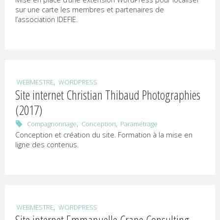
U
sur une carte les membres et partenaires de
R
l’association IDEFIE.
P
R
E
,
WEBMESTRE
WORDPRESS
Site internet Christian Thibaud Photographies
Documentation
(2017)
et
communication
,
,
Compagnonnage
Conception
Paramétrage
numériques
Conception et création du site. Formation à la mise en
ligne des contenus.
,
WEBMESTRE
WORDPRESS