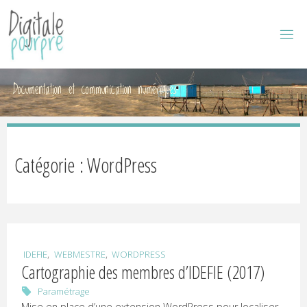
D
I
G
I
Documentation et communication numériques
T
A
L
Catégorie : WordPress
E
P
,
,
IDEFIE
WEBMESTRE
WORDPRESS
Cartographie des membres d’IDEFIE (2017)
O
Paramétrage
Mise en place d’une extension WordPress pour localiser