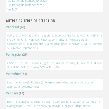
Utilisation de licences libres
(2)
Utilisation de métadonnées
(3)
Veille
(1)
AUTRES CRITÈRES DE SÉLECTION
Par client
(42)
AUF
(19)
CIRAD
(3)
CNRS
(1)
Égide
(2)
Expertise France
(2)
FAO
(1)
IDEFIE
(1)
IFGU
(1)
IFIC
(1)
INSERM
(1)
IRD
(2)
LPI France
(1)
Ministère de la
Coopération
(1)
Ministère des Affaires étrangères
(3)
Norac
(2)
OIF
(4)
Sofreco
(2)
Union européenne
(1)
Par logiciel
(29)
CDS/ISIS
(6)
ColdFusion
(1)
Elgg
(1)
eZ Publish
(1)
Kirby
(1)
Lodel
(1)
ORI-OAI
(1)
PMB
(1)
SPIP
(9)
Texto
(2)
WordPress
(6)
Par métier
(44)
Documentaliste
(9)
Éditrice
(3)
Formatrice
(4)
Gestionnaire de base de
données
(8)
Webmestre
(21)
Par pays
(14)
Bénin
(1)
Bulgarie
(2)
Burkina Faso
(1)
Cambodge
(1)
Gabon
(1)
Gambie
(1)
Madagascar
(2)
Mali
(1)
Maroc
(2)
Moldavie
(1)
Niger
(1)
République