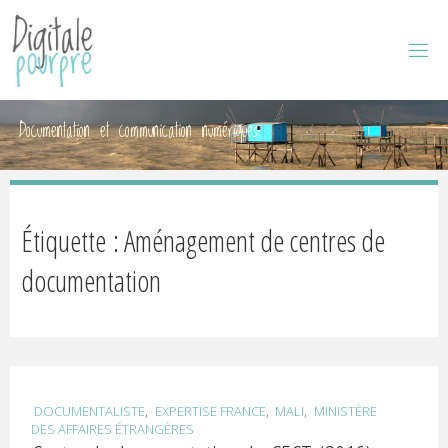
D
I
G
I
Documentation et communication numériques
T
A
L
Étiquette : Aménagement de centres de
E
documentation
P
O
,
,
,
DOCUMENTALISTE
EXPERTISE FRANCE
MALI
MINISTÈRE
DES AFFAIRES ÉTRANGÈRES