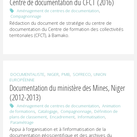
U
Centre de documentation du CFCT (2016)
,
Aménagement de centres de documentation
R
Compagnonnage
Rédaction du document de stratégie du centre de
P
documentation du Centre de formation des collectivités
territoriales (CFCT), à Bamako.
R
E
Documentation
et
,
,
,
,
DOCUMENTALISTE
NIGER
PMB
SOFRECO
UNION
communication
numériques
EUROPÉENNE
Documentation du ministère des Mines, Niger
(2012-2013)
,
Aménagement de centres de documentation
Animation
,
,
,
de formations
Catalogage
Compagnonnage
Définition de
,
,
,
plans de classement
Encadrement
Informatisation
Paramétrage
Appui à l’organisation et à l’informatisation de la
documentation géoscientifique et des archives du