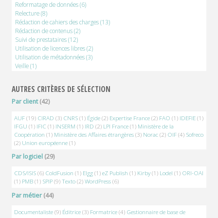
Reformatage de données
(6)
Relecture
(8)
Rédaction de cahiers des charges
(13)
Rédaction de contenus
(2)
Suivi de prestataires
(12)
Utilisation de licences libres
(2)
Utilisation de métadonnées
(3)
Veille
(1)
AUTRES CRITÈRES DE SÉLECTION
Par client
(42)
AUF
(19)
CIRAD
(3)
CNRS
(1)
Égide
(2)
Expertise France
(2)
FAO
(1)
IDEFIE
(1)
IFGU
(1)
IFIC
(1)
INSERM
(1)
IRD
(2)
LPI France
(1)
Ministère de la
Coopération
(1)
Ministère des Affaires étrangères
(3)
Norac
(2)
OIF
(4)
Sofreco
(2)
Union européenne
(1)
Par logiciel
(29)
CDS/ISIS
(6)
ColdFusion
(1)
Elgg
(1)
eZ Publish
(1)
Kirby
(1)
Lodel
(1)
ORI-OAI
(1)
PMB
(1)
SPIP
(9)
Texto
(2)
WordPress
(6)
Par métier
(44)
Documentaliste
(9)
Éditrice
(3)
Formatrice
(4)
Gestionnaire de base de