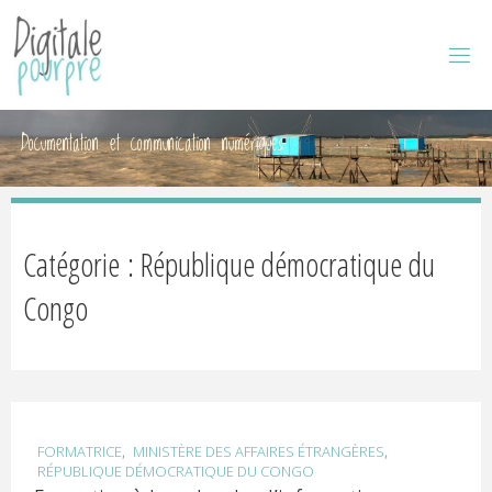
D
I
G
I
Documentation et communication numériques
T
A
L
Catégorie : République démocratique du
E
Congo
P
O
,
,
FORMATRICE
MINISTÈRE DES AFFAIRES ÉTRANGÈRES
RÉPUBLIQUE DÉMOCRATIQUE DU CONGO