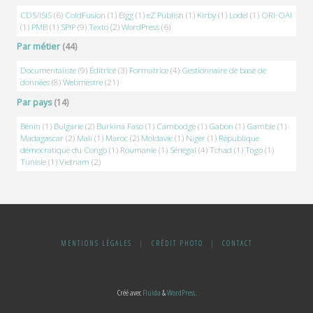
CDS/ISIS
(6)
ColdFusion
(1)
Elgg
(1)
eZ Publish
(1)
Kirby
(1)
Lodel
(1)
ORI-OAI
(1)
PMB
(1)
SPIP
(9)
Texto
(2)
WordPress
(6)
Par métier
(44)
Documentaliste
(9)
Éditrice
(3)
Formatrice
(4)
Gestionnaire de base de
données
(8)
Webmestre
(21)
Par pays
(14)
Bénin
(1)
Bulgarie
(2)
Burkina Faso
(1)
Cambodge
(1)
Gabon
(1)
Gambie
(1)
Madagascar
(2)
Mali
(1)
Maroc
(2)
Moldavie
(1)
Niger
(1)
République
démocratique du Congo
(1)
Roumanie
(1)
Sénégal
(4)
Tchad
(1)
Togo
(1)
Tunisie
(1)
Vietnam
(2)
MENTIONS LÉGALES
|
CRÉDIT PHOTO
|
CONTACT
Créé avec
Fluida
&
WordPress.