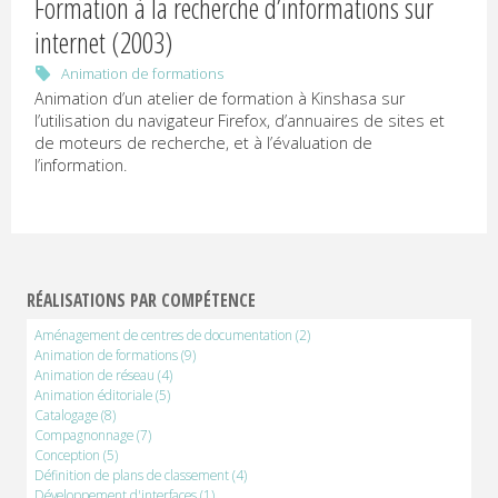
U
Formation à la recherche d’informations sur
internet (2003)
R
Animation de formations
P
Animation d’un atelier de formation à Kinshasa sur
l’utilisation du navigateur Firefox, d’annuaires de sites et
R
de moteurs de recherche, et à l’évaluation de
l’information.
E
Documentation
et
communication
numériques
RÉALISATIONS PAR COMPÉTENCE
Aménagement de centres de documentation
(2)
Animation de formations
(9)
Animation de réseau
(4)
Animation éditoriale
(5)
Catalogage
(8)
Compagnonnage
(7)
Conception
(5)
Définition de plans de classement
(4)
Développement d'interfaces
(1)