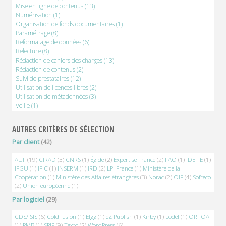
Mise en ligne de contenus
(13)
Numérisation
(1)
Organisation de fonds documentaires
(1)
Paramétrage
(8)
Reformatage de données
(6)
Relecture
(8)
Rédaction de cahiers des charges
(13)
Rédaction de contenus
(2)
Suivi de prestataires
(12)
Utilisation de licences libres
(2)
Utilisation de métadonnées
(3)
Veille
(1)
AUTRES CRITÈRES DE SÉLECTION
Par client
(42)
AUF
(19)
CIRAD
(3)
CNRS
(1)
Égide
(2)
Expertise France
(2)
FAO
(1)
IDEFIE
(1)
IFGU
(1)
IFIC
(1)
INSERM
(1)
IRD
(2)
LPI France
(1)
Ministère de la
Coopération
(1)
Ministère des Affaires étrangères
(3)
Norac
(2)
OIF
(4)
Sofreco
(2)
Union européenne
(1)
Par logiciel
(29)
CDS/ISIS
(6)
ColdFusion
(1)
Elgg
(1)
eZ Publish
(1)
Kirby
(1)
Lodel
(1)
ORI-OAI
(1)
PMB
(1)
SPIP
(9)
Texto
(2)
WordPress
(6)