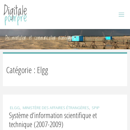
D
I
G
I
Documentation et communication numériques
T
A
L
Catégorie : Elgg
E
P
,
,
ELGG
MINISTÈRE DES AFFAIRES ÉTRANGÈRES
SPIP
Système d’information scientifique et
O
technique (2007-2009)