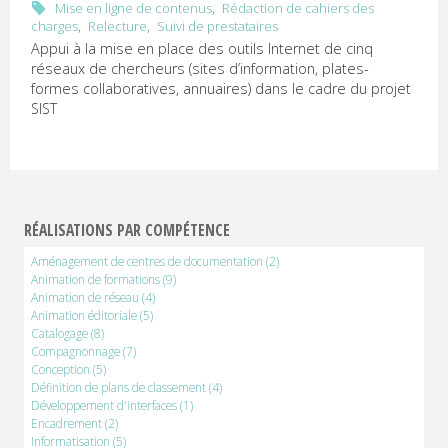
U
,
Mise en ligne de contenus
Rédaction de cahiers des
,
,
charges
Relecture
Suivi de prestataires
R
Appui à la mise en place des outils Internet de cinq
réseaux de chercheurs (sites d’information, plates-
P
formes collaboratives, annuaires) dans le cadre du projet
SIST
R
E
Documentation
et
RÉALISATIONS PAR COMPÉTENCE
communication
numériques
Aménagement de centres de documentation
(2)
Animation de formations
(9)
Animation de réseau
(4)
Animation éditoriale
(5)
Catalogage
(8)
Compagnonnage
(7)
Conception
(5)
Définition de plans de classement
(4)
Développement d'interfaces
(1)
Encadrement
(2)
Informatisation
(5)